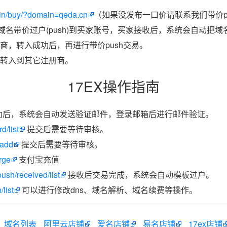
in/buy/?domain=qeda.cn
（如果没发布一口价请联系我们带价p
把域名带价过户(push)到买家账号，买家接收后，系统会自动把
商，转入成功后，再进行带价push交易。
转入到其它注册商。
17EX操作指南
功后，系统会自动发送验证邮件，登录邮箱后进行邮件验证。
d/list
提交后需要等待审核。
/add
提交后需要等待审核。
rge
支付宝充值
ush/received/list
接收后交易完成，系统会自动模板过户。
list
可以进行修改dns、域名解析、域名续费等操作。
域名列表
阿里云店铺
爱名店铺
易名店铺
17ex店铺