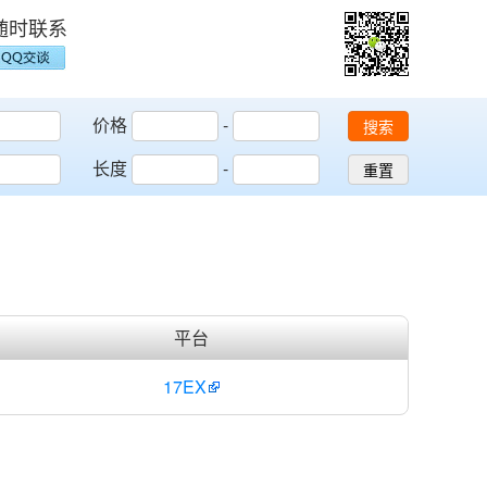
随时联系
价格
-
搜索
长度
-
重置
平台
17EX