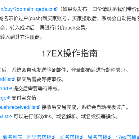
in/buy/?domain=qeda.cn
（如果没发布一口价请联系我们带价p
把域名带价过户(push)到买家账号，买家接收后，系统会自动把
商，转入成功后，再进行带价push交易。
转入到其它注册商。
17EX操作指南
功后，系统会自动发送验证邮件，登录邮箱后进行邮件验证。
d/list
提交后需要等待审核。
/add
提交后需要等待审核。
rge
支付宝充值
ush/received/list
接收后交易完成，系统会自动模板过户。
list
可以进行修改dns、域名解析、域名续费等操作。
域名列表
阿里云店铺
爱名店铺
易名店铺
17ex店铺