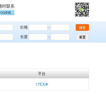
随时联系
价格
-
搜索
长度
-
重置
平台
17EX