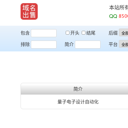
本站所
QQ
包含
开头
结尾
后缀
排除
简介
平台
简介
量子电子设计自动化