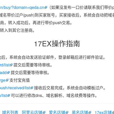
in/buy/?domain=qeda.cn
（如果没发布一口价请联系我们带价p
把域名带价过户(push)到买家账号，买家接收后，系统会自动把
商，转入成功后，再进行带价push交易。
转入到其它注册商。
17EX操作指南
功后，系统会自动发送验证邮件，登录邮箱后进行邮件验证。
d/list
提交后需要等待审核。
/add
提交后需要等待审核。
rge
支付宝充值
ush/received/list
接收后交易完成，系统会自动模板过户。
list
可以进行修改dns、域名解析、域名续费等操作。
域名列表
阿里云店铺
爱名店铺
易名店铺
17ex店铺