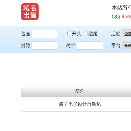
本站所
QQ
包含
开头
结尾
后缀
排除
简介
平台
简介
量子电子设计自动化