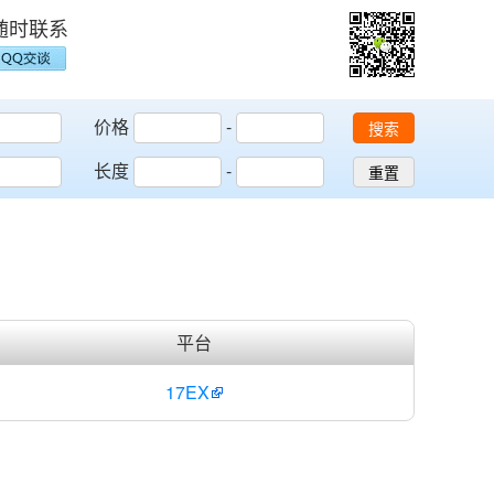
随时联系
价格
-
搜索
长度
-
重置
平台
17EX